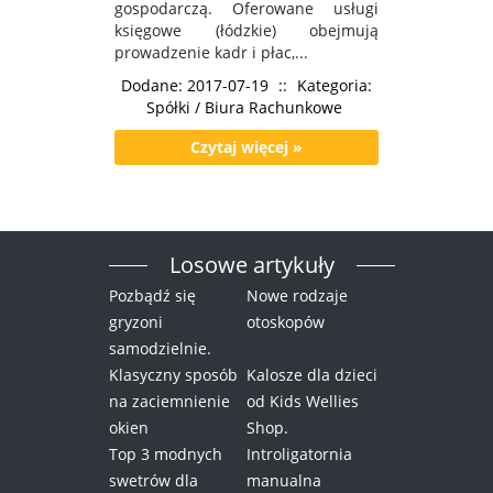
gospodarczą. Oferowane usługi
księgowe (łódzkie) obejmują
prowadzenie kadr i płac,...
Dodane: 2017-07-19
::
Kategoria:
Spółki / Biura Rachunkowe
Czytaj więcej »
Losowe artykuły
Pozbądź się
Nowe rodzaje
gryzoni
otoskopów
samodzielnie.
Klasyczny sposób
Kalosze dla dzieci
na zaciemnienie
od Kids Wellies
okien
Shop.
Top 3 modnych
Introligatornia
swetrów dla
manualna