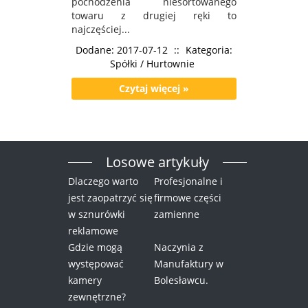
pochodzenia niesortowanego
towaru z drugiej ręki to
najczęściej...
Dodane: 2017-07-12
::
Kategoria:
Spółki / Hurtownie
Czytaj więcej »
Losowe artykuły
Dlaczego warto
Profesjonalne i
jest zaopatrzyć się
firmowe części
w sznurówki
zamienne
reklamowe
Gdzie mogą
Naczynia z
występować
Manufaktury w
kamery
Bolesławcu.
zewnętrzne?