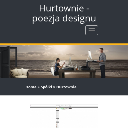
Hurtownie -
poezja designu
Rozwiń
nawigację
»
»
Home
Spółki
Hurtownie