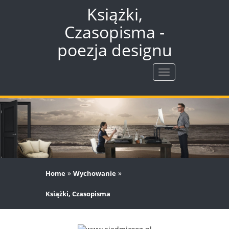
Książki,
Czasopisma -
poezja designu
Rozwiń
nawigację
»
»
Home
Wychowanie
Książki, Czasopisma