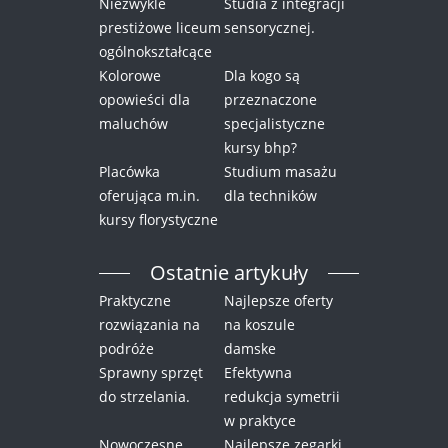
Niezwykle
Studia z integracji
prestiżowe liceum
sensorycznej.
ogólnokształcące
Kolorowe
Dla kogo są
opowieści dla
przeznaczone
maluchów
specjalistyczne
kursy bhp?
Placówka
Studium masażu
oferująca m.in.
dla techników
kursy florystyczne
Ostatnie artykuły
Praktyczne
Najlepsze oferty
rozwiązania na
na koszule
podróże
damske
Sprawny sprzęt
Efektywna
do strzelania.
redukcja symetrii
w praktyce
Nowoczesne
Najlepsze zegarki