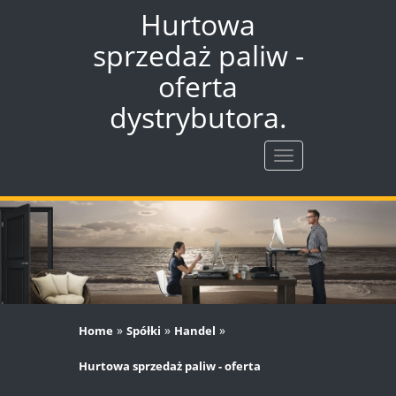
Hurtowa
sprzedaż paliw -
oferta
dystrybutora.
Rozwiń
nawigację
»
»
»
Home
Spółki
Handel
Hurtowa sprzedaż paliw - oferta