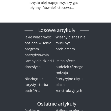
często olej napędowy, czy gaz
płynny. Również stosowa...
Losowe artykuły
Jakie właściwości
Własny biznes nie
posiada w sobie
musi być
program
problemem.
narzędziownia
Lampy dla dzieci i
Pełna oferta
dorosłych
pudełek różnego
rodzaju
Niezbędnik
Precyzyjne cięcie
turysty - torba
blach
podróżna
konstrukcyjnych
Ostatnie artykuły
Praktyczne
Najlepsze oferty