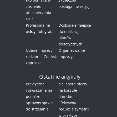
Kto pomaga w
Skuteczna
zlezieniu
obsługa inwestycji
ubezpieczenia
OC?
Profesjonalne
Doskonałe miejsce
usługi fotografa.
do realizacji
planów
dietetycznych
Udane imprezy
Organizowanie
rodzinne. Gdańsk
imprezy
zaprasza
Ostatnie artykuły
Praktyczne
Najlepsze oferty
rozwiązania na
na koszule
podróże
damske
Sprawny sprzęt
Efektywna
do strzelania.
redukcja symetrii
w praktyce