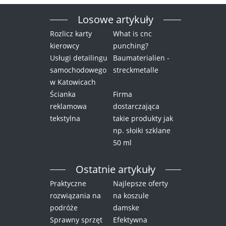
Losowe artykuły
Rozlicz karty
What is cnc
kierowcy
punching?
Usługi detailingu
Baumaterialien -
samochodowego
streckmetalle
w Katowicach
Ścianka
Firma
reklamowa
dostarczająca
tekstylna
takie produkty jak
np. słoiki szklane
50 ml
Ostatnie artykuły
Praktyczne
Najlepsze oferty
rozwiązania na
na koszule
podróże
damske
Sprawny sprzęt
Efektywna