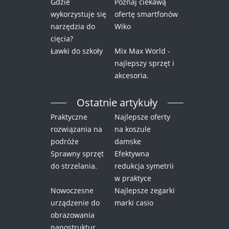
Gdzie
Poznaj ciekawą
wykorzystuje się
ofertę smartfonów
narzędzia do
Wiko
cięcia?
Ławki do szkoły
Mix Max World -
najlepszy sprzęt i
akcesoria.
Ostatnie artykuły
Praktyczne
Najlepsze oferty
rozwiązania na
na koszule
podróże
damske
Sprawny sprzęt
Efektywna
do strzelania.
redukcja symetrii
w praktyce
Nowoczesne
Najlepsze zegarki
urządzenie do
marki casio
obrazowania
nanostruktur