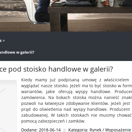
»
z
andlowe w galerii?
ce pod stoisko handlowe w galerii?
Kiedy mamy już podpisaną umowę z właścicielem o
wyglądać nasze stoisko. Jeżeli ma to być stoisko w for
wariantów, jakie oferują wyspy handlowe. Produc
zamówienia. Na bokach stoiska można nanieść znaki
pozwoli na łatwiejsze zdobywanie klientów. Jeżeli jes
prąd do oświetlenia nad wyspy handlowe. Producent 
zabudowanej. W takich stoiskach nie musimy chować
pomocą zabezpieczeń i zamków.
Dodane: 2018-06-14
::
Kategoria: Rynek / Wyposażenie