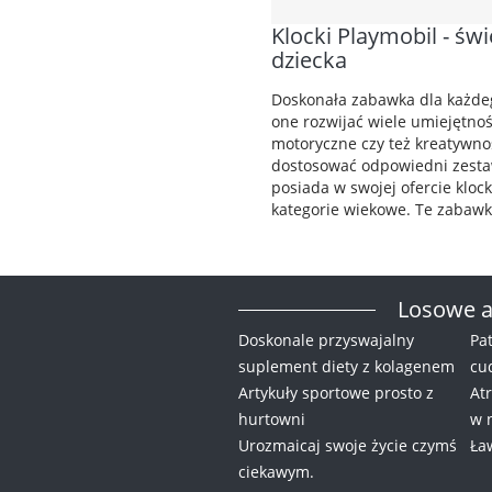
Klocki Playmobil - św
dziecka
Doskonała zabawka dla każdeg
one rozwijać wiele umiejętno
motoryczne czy też kreatywnoś
dostosować odpowiedni zestaw
posiada w swojej ofercie klock
kategorie wiekowe. Te zabawki
Losowe a
Doskonale przyswajalny
Pat
suplement diety z kolagenem
cu
Artykuły sportowe prosto z
At
hurtowni
w 
Urozmaicaj swoje życie czymś
Ła
ciekawym.