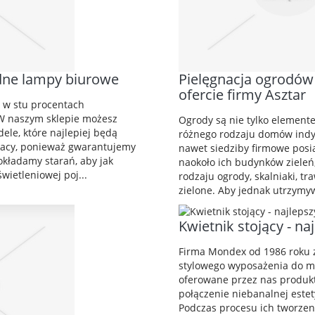
dne lampy biurowe
Pielęgnacja ogrodó
ofercie firmy Asztar
i w stu procentach
W naszym sklepie możesz
Ogrody są nie tylko elemente
ele, które najlepiej będą
różnego rodzaju domów indy
racy, ponieważ gwarantujemy
nawet siedziby firmowe pos
okładamy starań, aby jak
naokoło ich budynków zieleń
świetleniowej poj...
rodzaju ogrody, skalniaki, t
zielone. Aby jednak utrzymyw
Kwietnik stojący - na
Firma Mondex od 1986 roku 
stylowego wyposażenia do mi
oferowane przez nas produk
połączenie niebanalnej estet
Podczas procesu ich tworzen