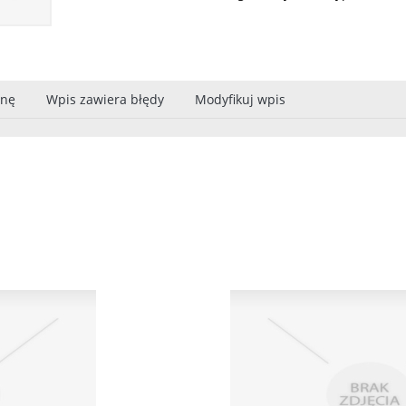
onę
Wpis zawiera błędy
Modyfikuj wpis