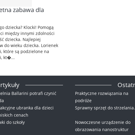
ietna zabawa dla
o dziecka? Klocki! Pomogą
ści między innymi zdolności
ć dziecka. Najlepiej
 do wieku dziecka. Lorienek
i, które są podzielone na
, kt�...
rtykuły
Ostatn
elnia Ballarini potrafi czynić
Praktyczne rozwiązania na
da
podróże
rakcyjne ubranka dla dzieci
Sprawny sprzęt do strzelania.
niskich cenach
wki do szkoły
Nowoczesne urządzenie do
obrazowania nanostruktur