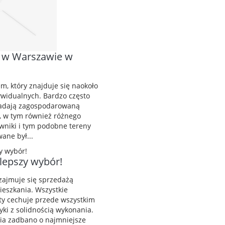
w w Warszawie w
m, który znajduje się naokoło
widualnych. Bardzo często
iadają zagospodarowaną
, w tym również różnego
rawniki i tym podobne tereny
ane był...
jlepszy wybór!
zajmuje się sprzedażą
eszkania. Wszystkie
ty cechuje przede wszystkim
yki z solidnością wykonania.
ia zadbano o najmniejsze