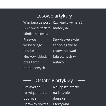
Losowe artykuły
Wymiana zaworu
Czy warto wynająć
EGR nw autach z
motocykl?
silnikami Diesla
Przewóz
Serwisowe akcje
wszystkiego
zapobiegawcze
Producent
Usuwanie wad
klocków, okładzin
fabrycznych w
oraz tarcz
autach
hamulcowych
Ostatnie artykuły
Praktyczne
Najlepsze oferty
rozwiązania na
na koszule
podróże
damske
Sprawny sprzęt
Efektywna