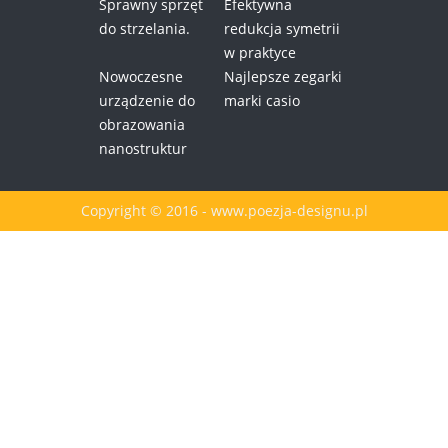
Sprawny sprzęt
Efektywna
do strzelania.
redukcja symetrii
w praktyce
Nowoczesne
Najlepsze zegarki
urządzenie do
marki casio
obrazowania
nanostruktur
Copyright © 2016 - www.poezja-designu.pl