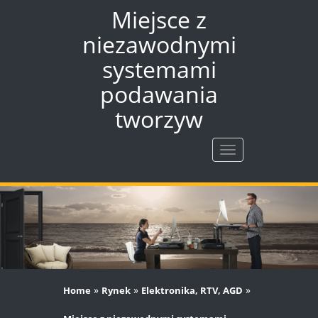
Miejsce z
niezawodnymi
systemami
podawania
tworzyw
Rozwiń
nawigację
»
»
»
Home
Rynek
Elektronika, RTV, AGD